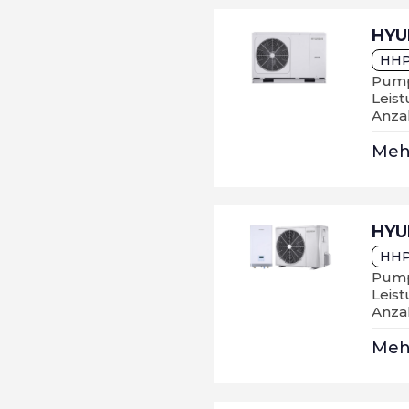
HYU
HH
Pump
Leis
Anza
Me
HYU
HHP
Pump
Leist
Anza
Me