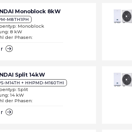
NDAI Monoblock 8kW
PM-M8TH1PH
entyp: Monoblock
tung: 8 kW
hl der Phasen:
hr
NDAI Split 14kW
S-M14TH + HHPMD-M160THI
entyp: Split
ung: 14 kW
hl der Phasen:
hr