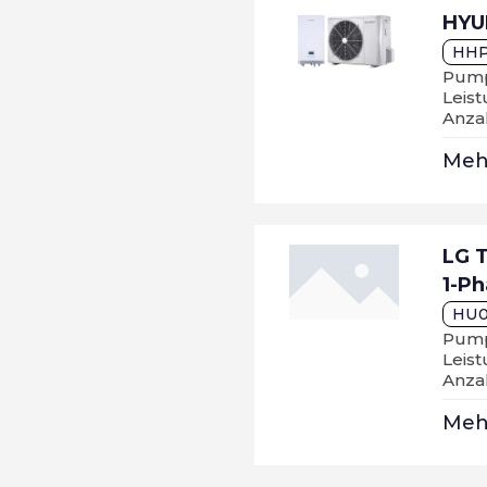
HYU
HHP
Pump
Leist
Anza
Me
LG 
1-P
HU0
Pump
Leis
Anzah
Me