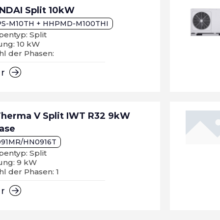
NDAI Split 10kW
S-M10TH + HHPMD-M100THI
entyp: Split
ung: 10 kW
hl der Phasen:
hr
Therma V Split IWT R32 9kW
hase
91MR/HN0916T
entyp: Split
tung: 9 kW
l der Phasen: 1
hr