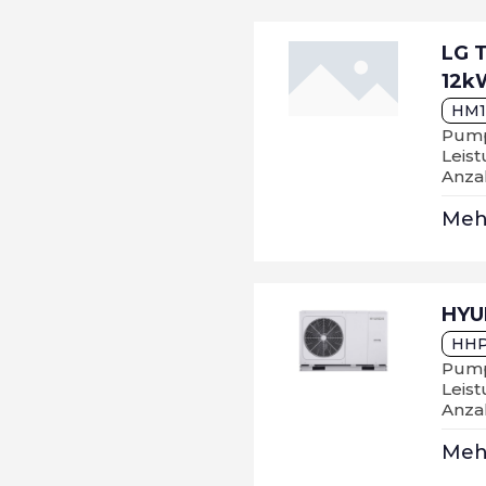
LG 
12k
HM
Pump
Leist
Anzah
Me
HYU
HH
Pump
Leis
Anza
Me