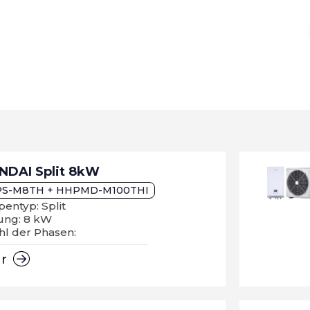
NDAI Split 8kW
S-M8TH + HHPMD-M100THI
entyp: Split
tung: 8 kW
hl der Phasen:
hr