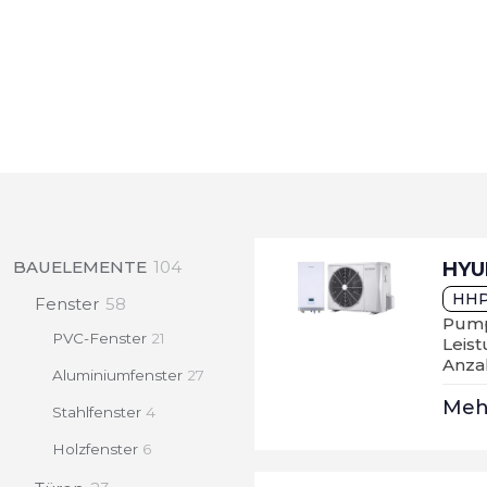
104
BAUELEMENTE
104
HYU
products
HHP
58
Fenster
58
Pump
products
21
PVC-Fenster
21
Leis
products
Anza
27
Aluminiumfenster
27
products
Me
4
Stahlfenster
4
products
6
Holzfenster
6
products