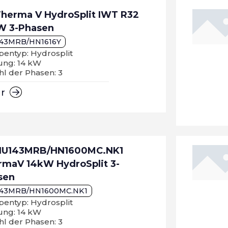
Therma V HydroSplit IWT R32
W 3-Phasen
43MRB/HN1616Y
entyp: Hydrosplit
ung: 14 kW
l der Phasen: 3
hr
HU143MRB/HN1600MC.NK1
rmaV 14kW HydroSplit 3-
sen
43MRB/HN1600MC.NK1
entyp: Hydrosplit
ung: 14 kW
l der Phasen: 3