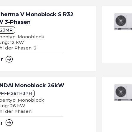
Therma V Monoblock S R32
W 3-Phasen
123MR
entyp: Monoblock
ung: 12 kW
l der Phasen: 3
hr
NDAI Monoblock 26kW
PM-M26TH3PH
entyp: Monoblock
tung: 26 kW
hl der Phasen:
hr