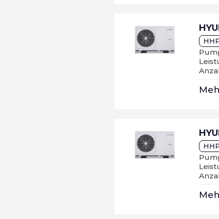
HYU
HH
Pump
Leist
Anza
Me
HYU
HHP
Pump
Leist
Anza
Me