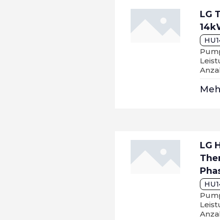
LG 
14k
HU1
Pump
Leist
Anzah
Me
LG 
The
Pha
HU1
Pump
Leist
Anzah