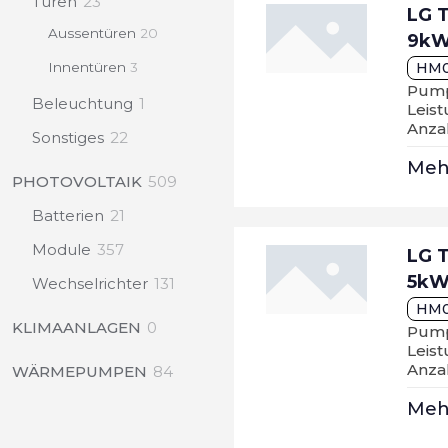
23
Türen
23
LG 
products
20
Aussentüren
20
9kW
products
3
Innentüren
3
HM
products
Pump
1
Beleuchtung
1
Leis
product
Anzah
22
Sonstiges
22
products
Me
509
PHOTOVOLTAIK
509
products
21
Batterien
21
products
357
Module
357
LG 
products
5kW
131
Wechselrichter
131
products
HM
0
KLIMAANLAGEN
0
Pump
products
Leis
Anzah
84
WÄRMEPUMPEN
84
products
Me