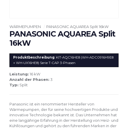
WÄRMEPUMPEN
/
PANASONIC AQUAREA Split 16kW
PANASONIC AQUAREA Split
16kW
Produktbeschreibung
: KIT-AQC16HE8 (WH-ADC0916H9E8
+ WH-UX16HE8) Serie T-CAP 3-Phasen
Leistung:
16 kW
Anzahl der Phasen:
3
Typ:
Split
Panasonic ist ein renommierter Hersteller von
Wärmepumpen, der für seine hochwertigen Produkte und
innovative Technologie bekannt ist. Das Unternehmen hat
eine langjährige Erfahrung in der Herstellung von Heiz- und
Kühllösungen und gehört zu den führenden Marken in der