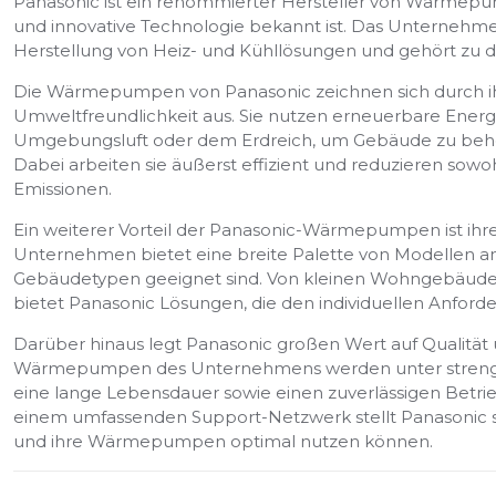
Panasonic ist ein renommierter Hersteller von Wärmepu
und innovative Technologie bekannt ist. Das Unternehmen
Herstellung von Heiz- und Kühllösungen und gehört zu 
Die Wärmepumpen von Panasonic zeichnen sich durch ihre
Umweltfreundlichkeit aus. Sie nutzen erneuerbare Energ
Umgebungsluft oder dem Erdreich, um Gebäude zu behe
Dabei arbeiten sie äußerst effizient und reduzieren sow
Emissionen.
Ein weiterer Vorteil der Panasonic-Wärmepumpen ist ihre 
Unternehmen bietet eine breite Palette von Modellen a
Gebäudetypen geeignet sind. Von kleinen Wohngebäuden
bietet Panasonic Lösungen, die den individuellen Anfor
Darüber hinaus legt Panasonic großen Wert auf Qualität
Wärmepumpen des Unternehmens werden unter strengen 
eine lange Lebensdauer sowie einen zuverlässigen Betri
einem umfassenden Support-Netzwerk stellt Panasonic sic
und ihre Wärmepumpen optimal nutzen können.