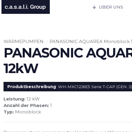
UBER UNS
WÄRMEPUMPEN
/
PANASONIC AQUAREA Monoblock 
PANASONIC AQUAR
12kW
Produktbeschreibung
: WH-MXC12J6E5 Serie T-CAP (GEN.:J)
Leistung:
12 kW
Anzahl der Phasen:
1
Typ:
Monoblock