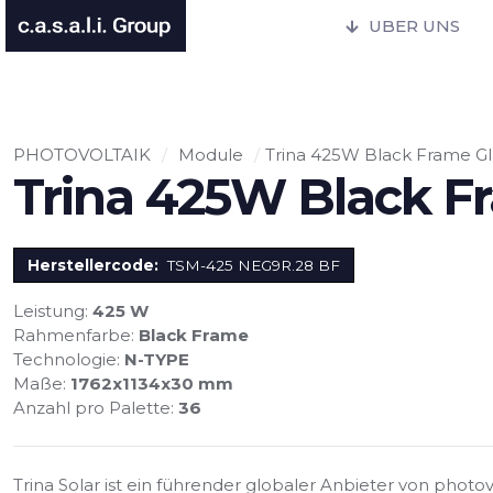
UBER UNS
PHOTOVOLTAIK
/
Module
/
Trina 425W Black Frame Gl
Trina 425W Black F
Herstellercode:
TSM-425 NEG9R.28 BF
Leistung:
425 W
Rahmenfarbe:
Black Frame
Technologie:
N-TYPE
Maße:
1762x1134x30 mm
Anzahl pro Palette:
36
Trina Solar ist ein führender globaler Anbieter von phot