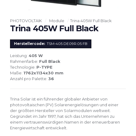
PHOTOVOLTAIK
/
Module
/
Trina 405W Full Black
Trina 405W Full Black
Herstellercode:
TSM-405 DE09R.05 FB
Leistung:
405 W
Rahmenfarbe:
Full Black
Technologie:
P-TYPE
Maße:
1762x1134x30 mm
Anzahl pro Palette:
36
Trina Solar ist ein führender globaler Anbieter von
photovoltaischen (PV) Solarenergielösungen und einer
der größten Hersteller von Solarmodulen weltweit.
Gegründet im Jahr 1997, hat sich das Unternehmen zu
einem vertrauenswürdigen Namen in der erneuerbaren
Energiewirtschaft entwickelt.