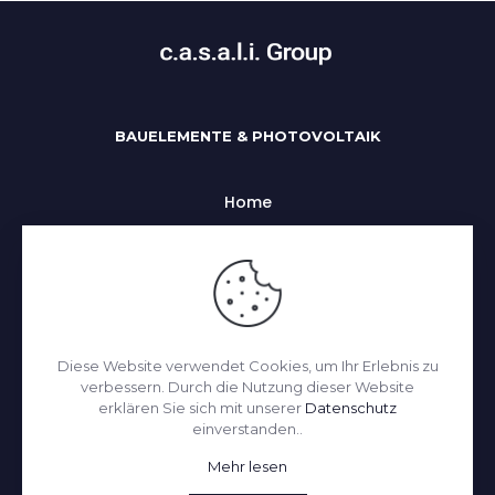
BAUELEMENTE & PHOTOVOLTAIK
Home
Uber uns
Alle Kategorien
Impressum
Datenchutz
Diese Website verwendet Cookies, um Ihr Erlebnis zu
Kontakt
verbessern. Durch die Nutzung dieser Website
erklären Sie sich mit unserer
Datenschutz
einverstanden..
© 2026 c.a.s.a.l.i. by
melonpoint.com
| All Rights
Mehr lesen
Reserved