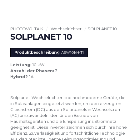
PHOTOVOLTAIK
/
Wechselrichter
/
SOLPLANET 10
SOLPLANET 10
Produktbeschreibung
: ASW10kH-T1
Leistung:
10 kW
Anzahl der Phasen:
3
Hybrid?
JA
Solplanet-Wechselrichter sind hochmoderne Geräte, die
in Solaranlagen eingesetzt werden, um den erzeugten
Gleichstrom (DC) aus den Solarpanels in Wechselstrom
(AC) umzuwandeln, der für den Betrieb von
Haushaltsgeräten und die Einspeisung ins Stromnetz
geeignet ist. Diese Inverter zeichnen sich durch ihre hohe
Effizienz, Zuverlässigkeit und fortschrittliche Technologie
aus, darunter intelligente Leistungsoptimierung und