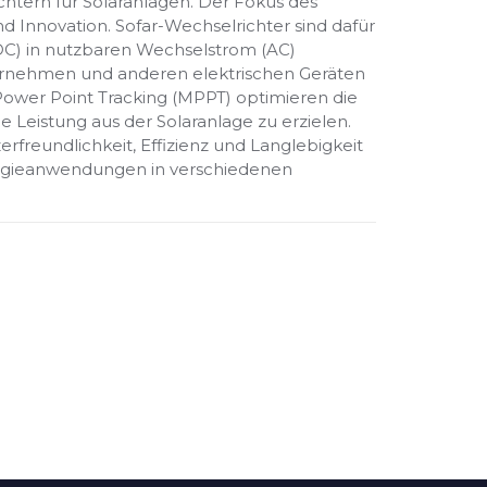
ichtern für Solaranlagen. Der Fokus des
nd Innovation. Sofar-Wechselrichter sind dafür
(DC) in nutzbaren Wechselstrom (AC)
ernehmen und anderen elektrischen Geräten
ower Point Tracking (MPPT) optimieren die
Leistung aus der Solaranlage zu erzielen.
rfreundlichkeit, Effizienz und Langlebigkeit
ergieanwendungen in verschiedenen