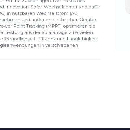
ichtern für Solaranlagen. Der Fokus des
nd Innovation. Sofar-Wechselrichter sind dafür
(DC) in nutzbaren Wechselstrom (AC)
ernehmen und anderen elektrischen Geräten
ower Point Tracking (MPPT) optimieren die
Leistung aus der Solaranlage zu erzielen.
rfreundlichkeit, Effizienz und Langlebigkeit
ergieanwendungen in verschiedenen