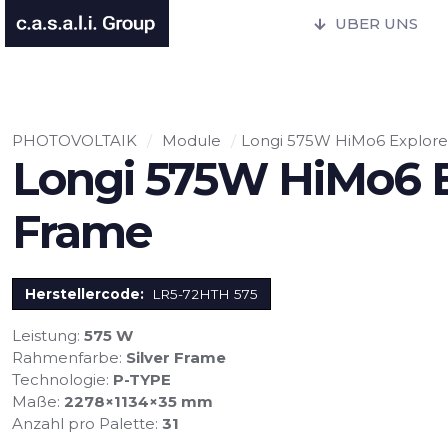
UBER UNS
PHOTOVOLTAIK
/
Module
/
Longi 575W HiMo6 Explorer
Longi 575W HiMo6 Ex
Frame
Herstellercode:
LR5-72HTH 575
Leistung:
575 W
Rahmenfarbe:
Silver Frame
Technologie:
P-TYPE
Maße:
2278×1134×35 mm
Anzahl pro Palette:
31