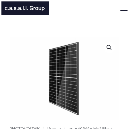
PHOTOVOLTAIK
/
Module
/
Longi 405W HiMo5 Black