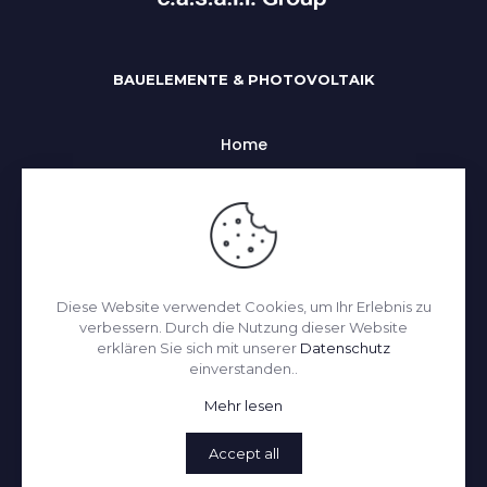
BAUELEMENTE & PHOTOVOLTAIK
Home
Uber uns
Alle Kategorien
Impressum
Datenchutz
Diese Website verwendet Cookies, um Ihr Erlebnis zu
Kontakt
verbessern. Durch die Nutzung dieser Website
erklären Sie sich mit unserer
Datenschutz
einverstanden..
© 2026 c.a.s.a.l.i. by
melonpoint.com
| All Rights
Mehr lesen
Reserved
NACH OBEN
Accept all