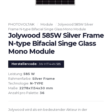
PHOTOVOLTAIK
/
Module
/
Jolywood 585W Silver
Frame N-type Bifacial Singe Glass Mono Module
Jolywood 585W Silver Frame
N-type Bifacial Singe Glass
Mono Module
Herstellercode:
JW-HT144N 585
Leistung:
585 W
Rahmenfarbe:
Silver Frame
Technologie:
N-TYPE
Maße:
2278x1134x30 mm
Anzahl pro Palette:
36
Jolywood wird als ein bedeutender Akteur in der