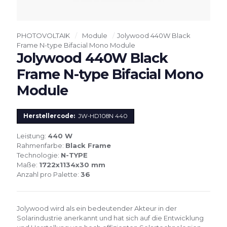
PHOTOVOLTAIK
/
Module
/
Jolywood 440W Black
Frame N-type Bifacial Mono Module
Jolywood 440W Black
Frame N-type Bifacial Mono
Module
Herstellercode:
JW-HD108N 440
Leistung:
440 W
Rahmenfarbe:
Black Frame
Technologie:
N-TYPE
Maße:
1722x1134x30 mm
Anzahl pro Palette:
36
Jolywood wird als ein bedeutender Akteur in der
Solarindustrie anerkannt und hat sich auf die Entwicklung