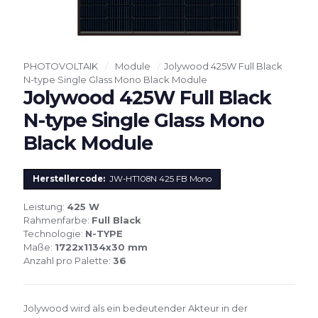
PHOTOVOLTAIK
/
Module
/
Jolywood 425W Full Black
N-type Single Glass Mono Black Module
Jolywood 425W Full Black
N-type Single Glass Mono
Black Module
Herstellercode:
JW-HT108N 425 FB Mono
Leistung:
425 W
Rahmenfarbe:
Full Black
Technologie:
N-TYPE
Maße:
1722x1134x30 mm
Anzahl pro Palette:
36
Jolywood wird als ein bedeutender Akteur in der