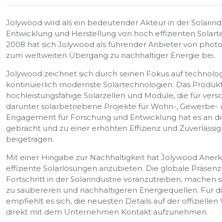
Jolywood wird als ein bedeutender Akteur in der Solarindu
Entwicklung und Herstellung von hoch effizienten Solarte
2008 hat sich Jolywood als führender Anbieter von photo
zum weltweiten Übergang zu nachhaltiger Energie bei.
Jolywood zeichnet sich durch seinen Fokus auf technologi
kontinuierlich modernste Solartechnologien. Das Produ
hochleistungsfähige Solarzellen und Module, die für ver
darunter solarbetriebene Projekte für Wohn-, Gewerbe- 
Engagement für Forschung und Entwicklung hat es an die 
gebracht und zu einer erhöhten Effizienz und Zuverlässi
beigetragen.
Mit einer Hingabe zur Nachhaltigkeit hat Jolywood Anerk
effiziente Solarlösungen anzubieten. Die globale Präsen
Fortschritt in der Solarindustrie voranzutreiben, machen
zu saubereren und nachhaltigeren Energiequellen. Für d
empfiehlt es sich, die neuesten Details auf der offiziel
direkt mit dem Unternehmen Kontakt aufzunehmen.