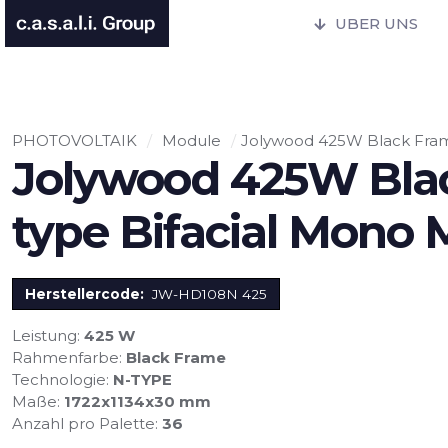
UBER UNS
PHOTOVOLTAIK
/
Module
/
Jolywood 425W Black Fram
Jolywood 425W Bla
type Bifacial Mono
Herstellercode:
JW-HD108N 425
Leistung:
425 W
Rahmenfarbe:
Black Frame
Technologie:
N-TYPE
Maße:
1722x1134x30 mm
Anzahl pro Palette:
36