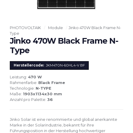
PHOTOVOLTAIK
/
Module
/
Jinko 470W Black Frame N-
Type
Jinko 470W Black Frame N-
Type
Herstellercode:
JKM470N-60HL4-V BF
Leistung:
470 W
Rahmenfarbe:
Black Frame
Technologie:
N-TYPE
Maße:
1903x1134x30 mm
Anzahl pro Palette:
36
Jinko Solar ist eine renommierte und global anerkannte
Marke in der Solarindustrie, bekannt für ihre
Führungsposition in der Herstellung hochwertiger