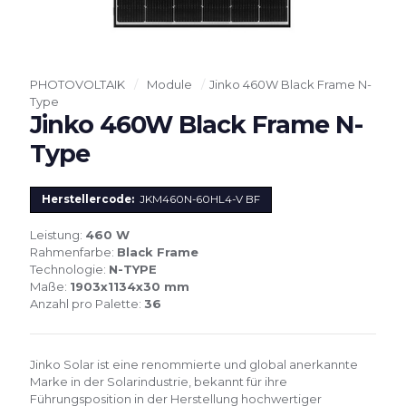
PHOTOVOLTAIK
/
Module
/
Jinko 460W Black Frame N-
Type
Jinko 460W Black Frame N-
Type
Herstellercode:
JKM460N-60HL4-V BF
Leistung:
460 W
Rahmenfarbe:
Black Frame
Technologie:
N-TYPE
Maße:
1903x1134x30 mm
Anzahl pro Palette:
36
Jinko Solar ist eine renommierte und global anerkannte
Marke in der Solarindustrie, bekannt für ihre
Führungsposition in der Herstellung hochwertiger