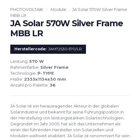
PHOTOVOLTAIK
/
Module
/
JA Solar 570W Silver Frame
MBB LR
JA Solar 570W Silver Frame
MBB LR
Herstellercode:
JAM72S30-570/LR
Leistung:
570 W
Rahmenfarbe:
Silver Frame
Technologie:
P-TYPE
Maße:
2333x1134x30 mm
Anzahl pro Palette:
36
JA Solar ist ein herausragender Akteur in der globalen
Solarindustrie und bekannt für seine Führungsposition in
der Herstellung von leistungsstarken Solartechnologien.
Gegründet im Jahr 2005, hat sich das Unternehmen als
einer der führenden Hersteller von Solarzellen und
Modulen weltweit etabliert. JA Solar ist renommiert für sein