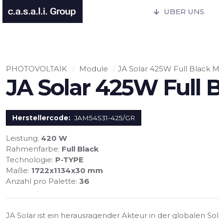
UBER UNS
PHOTOVOLTAIK
/
Module
/
JA Solar 425W Full Black
JA Solar 425W Full
Herstellercode:
JAM54S31-425/GR
Leistung:
420 W
Rahmenfarbe:
Full Black
Technologie:
P-TYPE
Maße:
1722x1134x30 mm
Anzahl pro Palette:
36
JA Solar ist ein herausragender Akteur in der globalen So