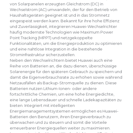
von Solarpanelen erzeugten Gleichstrom (DC) in
Wechselstrom (AC) umwandeln, der für den Betrieb von
Haushaltsgeräten geeignet ist und in das Stromnetz
eingespeist werden kann. Bekannt für ihre hohe Effizienz
und Zuverlässigkeit, integrieren Huawei-Wechselrichter
häufig modernste Technologien wie Maximum Power
Point Tracking (MPPT) und netzgekoppelte
Funktionalitäten, um die Energieproduktion zu optimieren
und eine nahtlose Integration in die bestehende
Strominfrastruktur sicherzustellen.
Neben den Wechselrichtern bietet Huawei auch eine
Reihe von Batterien an, die dazu dienen, überschüssige
Solarenergie für den späteren Gebrauch zu speichern und
damit die Eigenverbrauchsrate zu erhöhen sowie während
Netzausfällen als Backup-Stromquelle zu dienen. Diese
Batterien nutzen Lithium-Ionen- oder andere
fortschrittliche Chemien, um eine hohe Energiedichte,
eine lange Lebensdauer und schnelle Ladekapazitäten zu
bieten. Integriert mit intelligenten
Energiemanagementsystemen ermöglichen es Huawei-
Batterien den Benutzern, ihren Energieverbrauch zu
überwachen und zu steuern und somit die Vorteile
erneuerbarer Energiequellen weiter zu maximieren.