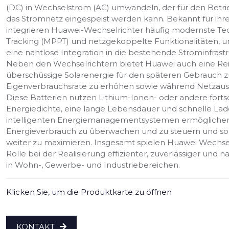
(DC) in Wechselstrom (AC) umwandeln, der für den Betrie
das Stromnetz eingespeist werden kann. Bekannt für ihre 
integrieren Huawei-Wechselrichter häufig modernste T
Tracking (MPPT) und netzgekoppelte Funktionalitäten, 
eine nahtlose Integration in die bestehende Strominfrastr
Neben den Wechselrichtern bietet Huawei auch eine Reih
überschüssige Solarenergie für den späteren Gebrauch z
Eigenverbrauchsrate zu erhöhen sowie während Netzausf
Diese Batterien nutzen Lithium-Ionen- oder andere forts
Energiedichte, eine lange Lebensdauer und schnelle Lade
intelligenten Energiemanagementsystemen ermöglichen 
Energieverbrauch zu überwachen und zu steuern und som
weiter zu maximieren. Insgesamt spielen Huawei Wechse
Rolle bei der Realisierung effizienter, zuverlässiger un
in Wohn-, Gewerbe- und Industriebereichen.
Klicken Sie, um die Produktkarte zu öffnen
KONTAKT