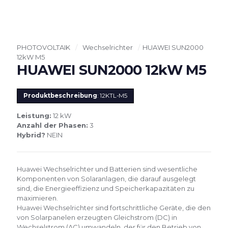
PHOTOVOLTAIK
/
Wechselrichter
/
HUAWEI SUN2000
12kW M5
HUAWEI SUN2000 12kW M5
Produktbeschreibung
: 12KTL-M5
Leistung:
12 kW
Anzahl der Phasen:
3
Hybrid?
NEIN
Huawei Wechselrichter und Batterien sind wesentliche
Komponenten von Solaranlagen, die darauf ausgelegt
sind, die Energieeffizienz und Speicherkapazitäten zu
maximieren.
Huawei Wechselrichter sind fortschrittliche Geräte, die den
von Solarpanelen erzeugten Gleichstrom (DC) in
Wechselstrom (AC) umwandeln, der für den Betrieb von