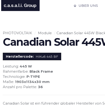
UBER UNS
PHOTOVOLTAIK
/
Module
/
Canadian Solar 445W Blac
Canadian Solar 445
Herstellercode:
HiKu6 445 BF
Leistung:
445 W
Rahmenfarbe:
Black Frame
Technologie:
P-TYPE
Maße:
1903x1134x30 mm
Anzahl pro Palette:
36
Canadian Solar ist ein führender globaler Hersteller von 