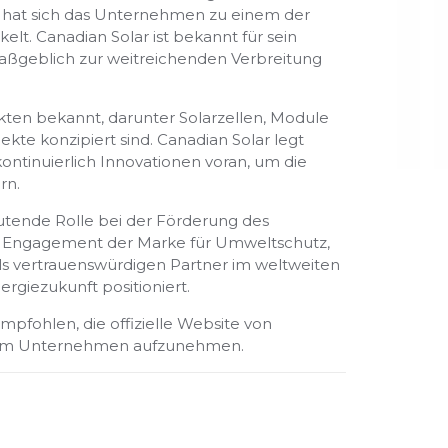
1 hat sich das Unternehmen zu einem der
t. Canadian Solar ist bekannt für sein
aßgeblich zur weitreichenden Verbreitung
ukten bekannt, darunter Solarzellen, Module
kte konzipiert sind. Canadian Solar legt
ntinuierlich Innovationen voran, um die
rn.
utende Rolle bei der Förderung des
as Engagement der Marke für Umweltschutz,
als vertrauenswürdigen Partner im weltweiten
giezukunft positioniert.
pfohlen, die offizielle Website von
t dem Unternehmen aufzunehmen.