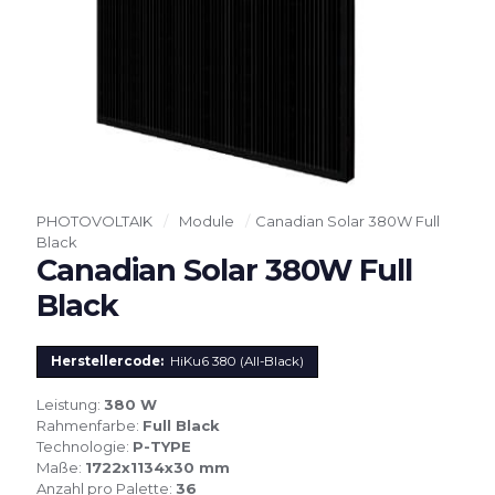
PHOTOVOLTAIK
/
Module
/
Canadian Solar 380W Full
Black
Canadian Solar 380W Full
Black
Herstellercode:
HiKu6 380 (All-Black)
Leistung:
380 W
Rahmenfarbe:
Full Black
Technologie:
P-TYPE
Maße:
1722x1134x30 mm
Anzahl pro Palette:
36